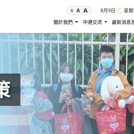
A
8月9日
星
A
A
關於我們
中港交流
最新消息
策